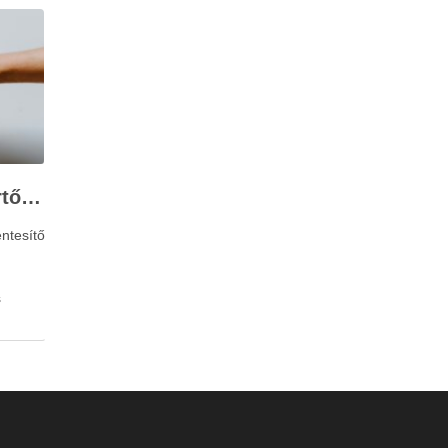
Stresszkezelés szakértőkkel: Corvin Pszichológia – a modern terápiás megoldások útmutatója
ntesítő
s