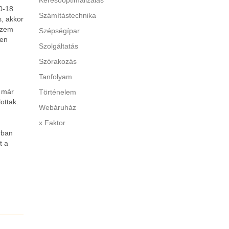
Keresőoptimalizálás
0-18
Számítástechnika
, akkor
szem
Szépségípar
ben
Szolgáltatás
Szórakozás
Tanfolyam
y már
Történelem
ottak.
Webáruház
x Faktor
orban
t a