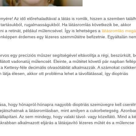
yére! Az idő előrehaladtával a látás is romlik, hiszen a szemben talál
 tartásukból, rugalmasságukból. Ha látásromlás következik be, akkor
ni a retinát, például műlencsével. Így is lehetséges a
látásromlás megál
denképpen érdemes egy lézeres szemműtétre befizetnie. Egyáltalán nem
rvos egy precíziós műszer segítségével eltávolítja a régi, beszürkült, 
látott vadonatúj műlencsét. Eleinte, a műtétet követő pár napban fellé
 a Kettesy-féle decimális olvasótáblát alkalmazzák. A számokat csökke
 látja élesen, akkor ott probléma lehet a távollátással, így dioptriás
tása, hogy hónapról-hónapra nagyobb dioptriás szemüvegre kell cseréln
ejátszhatnak a látásromlásban, mint amilyen a cukorbetegség. Azonba
állapítani. Az sem mindegy, hogy valaki távol- vagy közellátó. Mind a ké
akrabban alkalmazott eljárás a látásjavító lézeres műtét és a műlencse