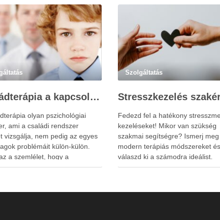
gáltatás
Szolgáltatás
Családterápia a kapcsolatok helyreállításért
dterápia olyan pszichológiai
Fedezd fel a hatékony stresszme
r, ami a családi rendszer
kezeléseket! Mikor van szükség
t vizsgálja, nem pedig az egyes
szakmai segítségre? Ismerj meg
tagok problémáit külön-külön.
modern terápiás módszereket é
az a szemlélet, hogy a
válaszd ki a számodra ideálist.
tagok viselkedése és érzelmi
ta szorosan összefügg
sal, így a nehézségek gyakran
solati mintázatokban
eznek. A családterápia
ges célja nem hibást keresni,