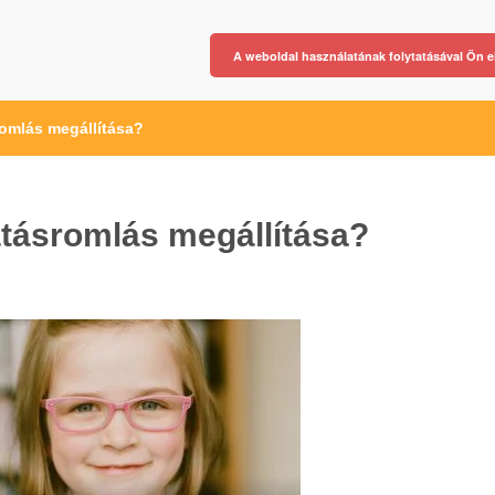
A weboldal használatának folytatásával Ön e
omlás megállítása?
átásromlás megállítása?