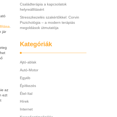
Családterápia a kapcsolatok
helyreállításért
ható
Stresszkezelés szakértőkkel: Corvin
Pszichológia – a modern terápiás
lítása
.
megoldások útmutatója
 jár
Kategóriák
beteg
phet
nő
Ajtó-ablak
Autó-Motor
Egyéb
Építkezés
ie az
Étel-Ital
n ezt
t
Hírek
Internet