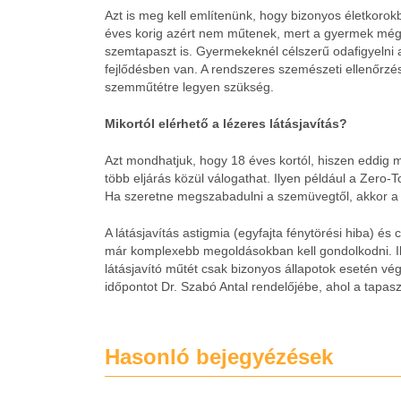
Azt is meg kell említenünk, hogy bizonyos életkoro
éves korig azért nem műtenek, mert a gyermek még 
szemtapaszt is. Gyermekeknél célszerű odafigyelni 
fejlődésben van. A rendszeres szemészeti ellenőrzé
szemműtétre legyen szükség.
Mikortól elérhető a lézeres látásjavítás?
Azt mondhatjuk, hogy 18 éves kortól, hiszen eddig 
több eljárás közül válogathat. Ilyen például a Zero
Ha szeretne megszabadulni a szemüvegtől, akkor a
A látásjavítás astigmia (egyfajta fénytörési hiba) és
már komplexebb megoldásokban kell gondolkodni. Il
látásjavító műtét csak bizonyos állapotok esetén v
időpontot Dr. Szabó Antal rendelőjébe, ahol a tapas
Hasonló bejegyézések