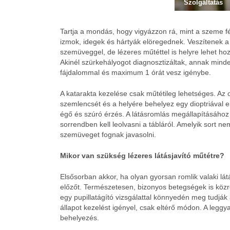
Szolgáltatás
Tartja a mondás, hogy vigyázzon rá, mint a szeme fén
izmok, idegek és hártyák elöregednek. Veszítenek a
szemüveggel, de lézeres műtéttel is helyre lehet hoz
Akinél szürkehályogot diagnosztizáltak, annak min
fájdalommal és maximum 1 órát vesz igénybe.
A katarakta kezelése csak műtétileg lehetséges. Az o
szemlencsét és a helyére behelyez egy dioptriával el
égő és szúró érzés. A látásromlás megállapításához
sorrendben kell leolvasni a tábláról. Amelyik sort nem
szemüveget fognak javasolni.
Mikor van szükség lézeres látásjavító műtétre?
Elsősorban akkor, ha olyan gyorsan romlik valaki lá
előzőt. Természetesen, bizonyos betegségek is közr
egy pupillatágító vizsgálattal könnyedén meg tudják 
állapot kezelést igényel, csak eltérő módon. A leggy
behelyezés.