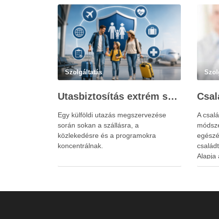
Szolgáltatás
Szol
Utasbiztosítás extrém sportokra és krónikus betegségek esetén: mire figyelj utazás előtt?
Egy külföldi utazás megszervezése
A csalá
során sokan a szállásra, a
módsze
közlekedésre és a programokra
egészé
koncentrálnak.
család
Alapja 
család
állapo
egymás
a kapc
gyöker
elsődle