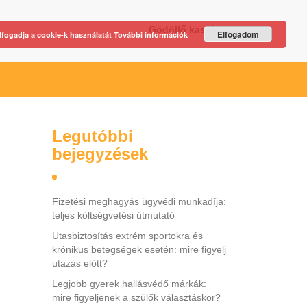
Gödöllő kastély
Elfogadom
lfogadja a cookie-k használatát
További információk
Legutóbbi
bejegyzések
Fizetési meghagyás ügyvédi munkadíja:
teljes költségvetési útmutató
Utasbiztosítás extrém sportokra és
krónikus betegségek esetén: mire figyelj
utazás előtt?
Legjobb gyerek hallásvédő márkák:
mire figyeljenek a szülők választáskor?