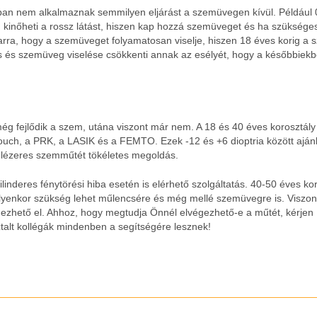
kban nem alkalmaznak semmilyen eljárást a szemüvegen kívül. Például 
kinőheti a rossz látást, hiszen kap hozzá szemüveget és ha szükséges
arra, hogy a szemüveget folyamatosan viselje, hiszen 18 éves korig a 
s és szemüveg viselése csökkenti annak az esélyét, hogy a későbbiek
még fejlődik a szem, utána viszont már nem. A 18 és 40 éves korosztál
-Touch, a PRK, a LASIK és a FEMTO. Ezek -12 és +6 dioptria között ajánl
 lézeres szemműtét tökéletes megoldás.
 cilinderes fénytörési hiba esetén is elérhető szolgáltatás. 40-50 éves k
yenkor szükség lehet műlencsére és még mellé szemüvegre is. Viszon
égezhető el. Ahhoz, hogy megtudja Önnél elvégezhető-e a műtét, kérjen
ztalt kollégák mindenben a segítségére lesznek!