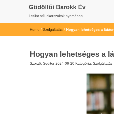
Gödöllői Barokk Év
Letűnt stíluskorszakok nyomában…
Home
/
Szolgáltatás
/
Hogyan lehetséges a látásr
Hogyan lehetséges a l
Szerző:
Seditor
2024-06-20
Kategória:
Szolgáltatás