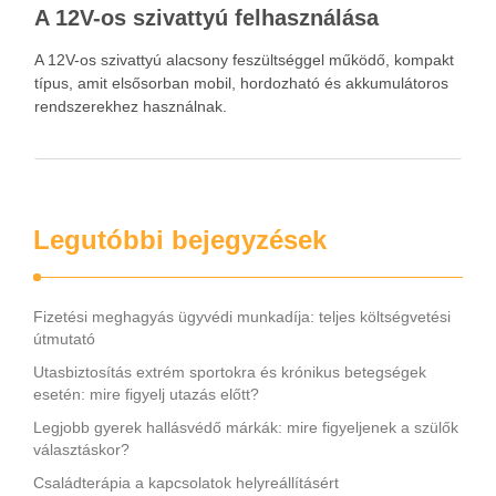
A 12V-os szivattyú felhasználása
A 12V-os szivattyú alacsony feszültséggel működő, kompakt
típus, amit elsősorban mobil, hordozható és akkumulátoros
rendszerekhez használnak.
Legutóbbi bejegyzések
Fizetési meghagyás ügyvédi munkadíja: teljes költségvetési
útmutató
Utasbiztosítás extrém sportokra és krónikus betegségek
esetén: mire figyelj utazás előtt?
Legjobb gyerek hallásvédő márkák: mire figyeljenek a szülők
választáskor?
Családterápia a kapcsolatok helyreállításért