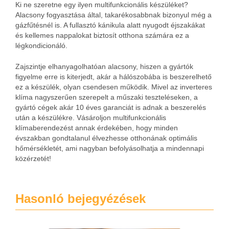
Ki ne szeretne egy ilyen multifunkcionális készüléket?
Alacsony fogyasztása által, takarékosabbnak bizonyul még a
gázfűtésnél is. A fullasztó kánikula alatt nyugodt éjszakákat
és kellemes nappalokat biztosít otthona számára ez a
légkondicionáló.
Zajszintje elhanyagolhatóan alacsony, hiszen a gyártók
figyelme erre is kiterjedt, akár a hálószobába is beszerelhető
ez a készülék, olyan csendesen működik. Mivel az inverteres
klíma nagyszerűen szerepelt a műszaki teszteléseken, a
gyártó cégek akár 10 éves garanciát is adnak a beszerelés
után a készülékre. Vásároljon multifunkcionális
klímaberendezést annak érdekében, hogy minden
évszakban gondtalanul élvezhesse otthonának optimális
hőmérsékletét, ami nagyban befolyásolhatja a mindennapi
közérzetét!
Hasonló bejegyézések