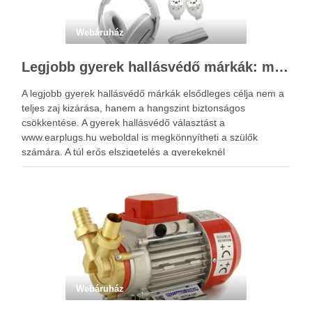
Webáruház
Legjobb gyerek hallásvédő márkák: mire figyeljenek a szülők választáskor?
A legjobb gyerek hallásvédő márkák elsődleges célja nem a
teljes zaj kizárása, hanem a hangszint biztonságos
csökkentése. A gyerek hallásvédő választást a
www.earplugs.hu weboldal is megkönnyítheti a szülők
számára. A túl erős elszigetelés a gyerekeknél
kényelmetlenséget, félelmet vagy dezorientáltságot is
okozhat. A jó hallásvédő egyensúlyt teremt, védi a fület,
miközben …
Webáruház