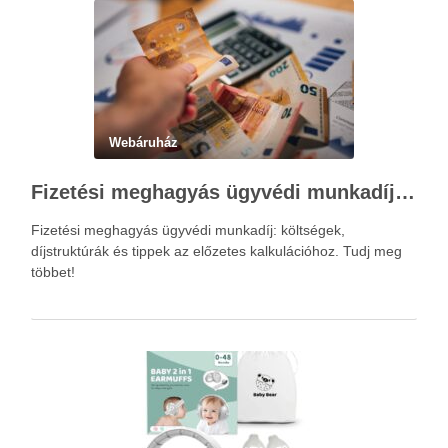
Webáruház
Fizetési meghagyás ügyvédi munkadíja: teljes költségvetési útmutató
Fizetési meghagyás ügyvédi munkadíj: költségek,
díjstruktúrák és tippek az előzetes kalkulációhoz. Tudj meg
többet!