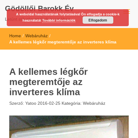
Gödöllői Barokk Év
A weboldal használatának folytatásával Ön elfogadja a cookie-k
Letűnt stíluskorszakok nyomában…
Elfogadom
használatát
További információk
Home
/
Webáruház
/
A kellemes légkőr megteremtője az inverteres klíma
A kellemes légkőr
megteremtője az
inverteres klíma
Szerző:
Yatoo
2016-02-25
Kategória:
Webáruház