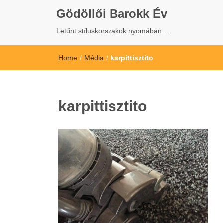
Gödöllői Barokk Év
Letűnt stíluskorszakok nyomában…
Home
/
Média
/
karpittisztito
karpittisztito