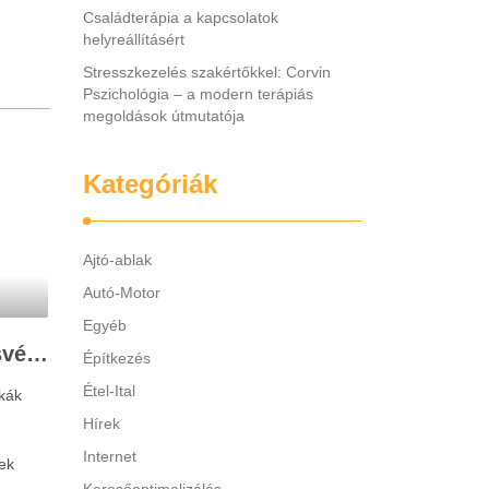
Családterápia a kapcsolatok
helyreállításért
Stresszkezelés szakértőkkel: Corvin
Pszichológia – a modern terápiás
megoldások útmutatója
Kategóriák
Ajtó-ablak
Autó-Motor
Egyéb
Legjobb gyerek hallásvédő márkák: mire figyeljenek a szülők választáskor?
Építkezés
Étel-Ital
kák
Hírek
Internet
ek