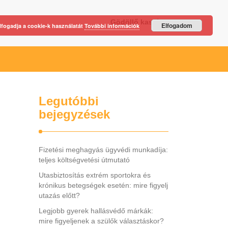
Gödöllő kastély
Elfogadom
lfogadja a cookie-k használatát
További információk
Legutóbbi
bejegyzések
Fizetési meghagyás ügyvédi munkadíja:
teljes költségvetési útmutató
Utasbiztosítás extrém sportokra és
krónikus betegségek esetén: mire figyelj
utazás előtt?
Legjobb gyerek hallásvédő márkák:
mire figyeljenek a szülők választáskor?