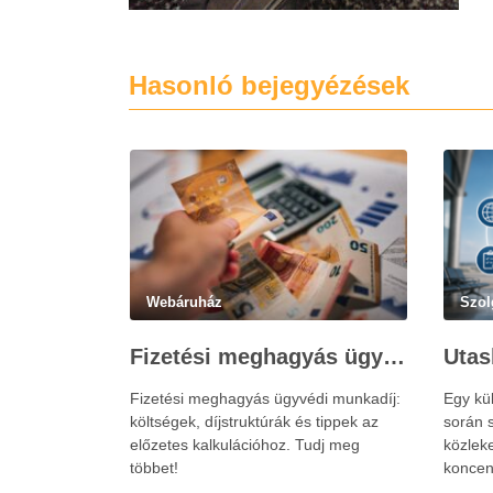
Hasonló bejegyézések
Webáruház
Szol
Fizetési meghagyás ügyvédi munkadíja: teljes költségvetési útmutató
Fizetési meghagyás ügyvédi munkadíj:
Egy kü
költségek, díjstruktúrák és tippek az
során s
előzetes kalkulációhoz. Tudj meg
közlek
többet!
koncen