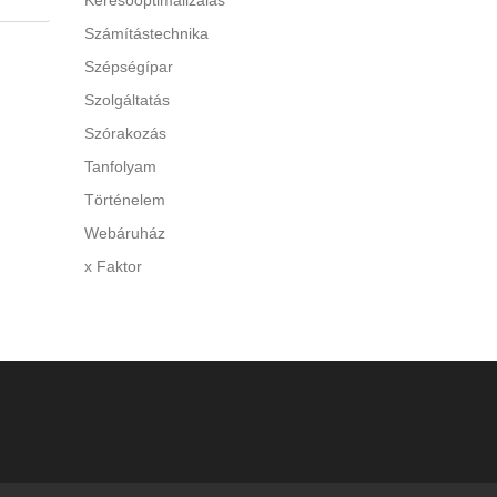
Keresőoptimalizálás
Számítástechnika
 A túl
Szépségípar
y
Szolgáltatás
Szórakozás
di a
Tanfolyam
Történelem
Webáruház
x Faktor