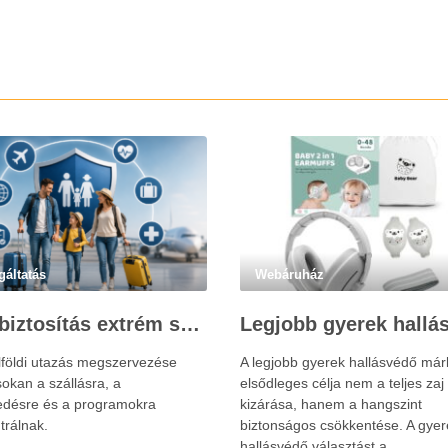
gáltatás
Webáruház
Utasbiztosítás extrém sportokra és krónikus betegségek esetén: mire figyelj utazás előtt?
lföldi utazás megszervezése
A legjobb gyerek hallásvédő már
okan a szállásra, a
elsődleges célja nem a teljes zaj
edésre és a programokra
kizárása, hanem a hangszint
trálnak.
biztonságos csökkentése. A gyer
hallásvédő választást a