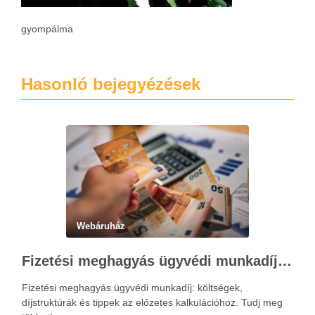
gyompálma
Hasonló bejegyézések
Webáruház
Fizetési meghagyás ügyvédi munkadíja: teljes költségvetési útmutató
Fizetési meghagyás ügyvédi munkadíj: költségek,
díjstruktúrák és tippek az előzetes kalkulációhoz. Tudj meg