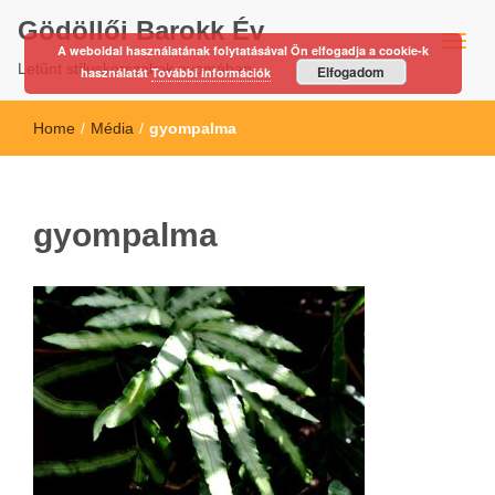
Gödöllői Barokk Év
A weboldal használatának folytatásával Ön elfogadja a cookie-k
Letűnt stíluskorszakok nyomában…
Elfogadom
használatát
További információk
Home
/
Média
/
gyompalma
gyompalma