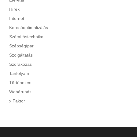
Étel-Ital
Hírek
Internet
Keresőoptimalizálás
Számítástechnika
Szépségípar
Szolgáltatás
Szórakozás
Tanfolyam
Történelem
Webáruház
x Faktor