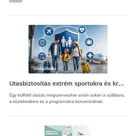
többet!
Szolgáltatás
Utasbiztosítás extrém sportokra és krónikus betegségek esetén: mire figyelj utazás előtt?
Egy külföldi utazás megszervezése során sokan a szállásra,
a közlekedésre és a programokra koncentrálnak.