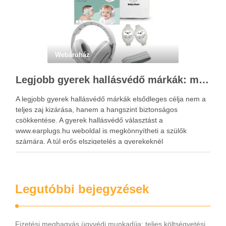
Webáruház
Legjobb gyerek hallásvédő márkák: mire figyeljenek a szülők választáskor?
A legjobb gyerek hallásvédő márkák elsődleges célja nem a
teljes zaj kizárása, hanem a hangszint biztonságos
csökkentése. A gyerek hallásvédő választást a
www.earplugs.hu weboldal is megkönnyítheti a szülők
számára. A túl erős elszigetelés a gyerekeknél
kényelmetlenséget, félelmet vagy dezorientáltságot is
okozhat. A jó hallásvédő egyensúlyt teremt, védi a fület,
miközben …
Legutóbbi bejegyzések
Fizetési meghagyás ügyvédi munkadíja: teljes költségvetési