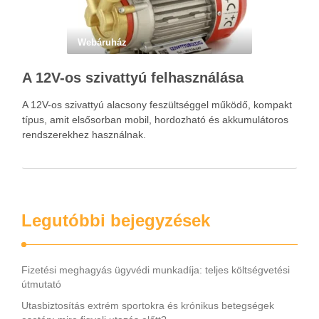
Webáruház
A 12V-os szivattyú felhasználása
A 12V-os szivattyú alacsony feszültséggel működő, kompakt
típus, amit elsősorban mobil, hordozható és akkumulátoros
rendszerekhez használnak.
Legutóbbi bejegyzések
Fizetési meghagyás ügyvédi munkadíja: teljes költségvetési
útmutató
Utasbiztosítás extrém sportokra és krónikus betegségek