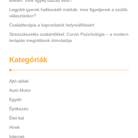
esetén: mire figyelj utazás előtt?
Legjobb gyerek hallásvédő márkák: mire figyeljenek a szülők
választáskor?
Családterápia a kapcsolatok helyreállításért
Stresszkezelés szakértőkkel: Corvin Pszichológia – a modern
terápiás megoldások útmutatója
Kategóriák
Ajtó-ablak
Autó-Motor
Egyéb
Építkezés
Étel-Ital
Hírek
Internet