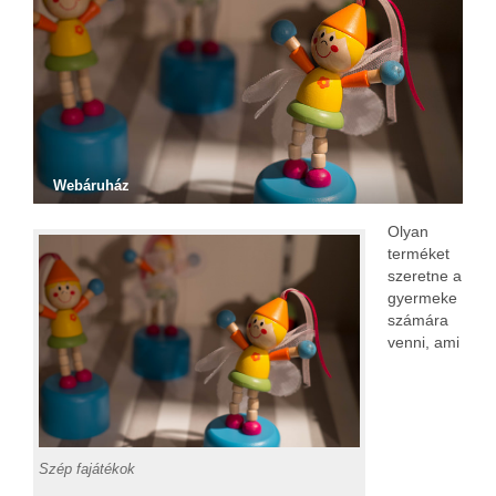
Webáruház
Olyan
terméket
szeretne a
gyermeke
számára
venni, ami
Szép fajátékok