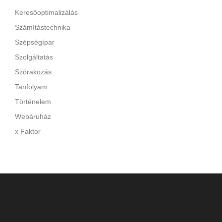
Keresőoptimalizálás
Számítástechnika
Szépségípar
Szolgáltatás
Szórakozás
Tanfolyam
Történelem
Webáruház
x Faktor