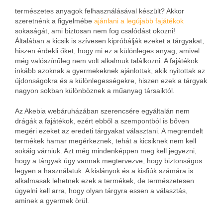
természetes anyagok felhasználásával készült? Akkor
szeretnénk a figyelmébe
ajánlani a legújabb fajátékok
sokaságát, ami biztosan nem fog csalódást okozni!
Általában a kicsik is szívesen kipróbálják ezeket a tárgyakat,
hiszen érdekli őket, hogy mi ez a különleges anyag, amivel
még valószínűleg nem volt alkalmuk találkozni. A fajátékok
inkább azoknak a gyermekeknek ajánlottak, akik nyitottak az
újdonságokra és a különlegességekre, hiszen ezek a tárgyak
nagyon sokban különböznek a műanyag társaiktól.
Az Akebia webáruházában szerencsére egyáltalán nem
drágák a fajátékok, ezért ebből a szempontból is bőven
megéri ezeket az eredeti tárgyakat választani. A megrendelt
termékek hamar megérkeznek, tehát a kicsiknek nem kell
sokáig várniuk. Azt még mindenképpen meg kell jegyezni,
hogy a tárgyak úgy vannak megtervezve, hogy biztonságos
legyen a használatuk. A kislányok és a kisfiúk számára is
alkalmasak lehetnek ezek a termékek, de természetesen
ügyelni kell arra, hogy olyan tárgyra essen a választás,
aminek a gyermek örül.