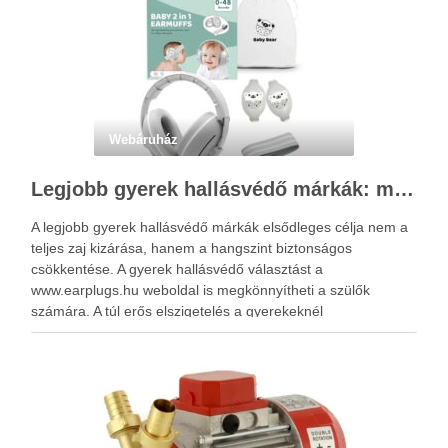
Webáruház
Legjobb gyerek hallásvédő márkák: mire figyeljenek a szülők választáskor?
A legjobb gyerek hallásvédő márkák elsődleges célja nem a
teljes zaj kizárása, hanem a hangszint biztonságos
csökkentése. A gyerek hallásvédő választást a
www.earplugs.hu weboldal is megkönnyítheti a szülők
számára. A túl erős elszigetelés a gyerekeknél
kényelmetlenséget, félelmet vagy dezorientáltságot is
okozhat. A jó hallásvédő egyensúlyt teremt, védi a fület,
miközben …