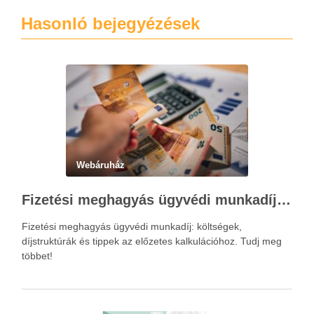
Hasonló bejegyézések
Webáruház
Fizetési meghagyás ügyvédi munkadíja: teljes költségvetési útmutató
Fizetési meghagyás ügyvédi munkadíj: költségek,
díjstruktúrák és tippek az előzetes kalkulációhoz. Tudj meg
többet!