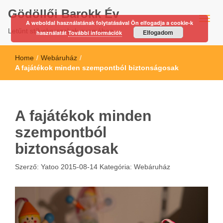
Gödöllői Barokk Év
A weboldal használatának folytatásával Ön elfogadja a cookie-k
Letűnt stíluskorszakok nyomában…
Elfogadom
használatát
További információk
Home
/
Webáruház
/
A fajátékok minden szempontból biztonságosak
A fajátékok minden
szempontból
biztonságosak
Szerző:
Yatoo
2015-08-14
Kategória:
Webáruház