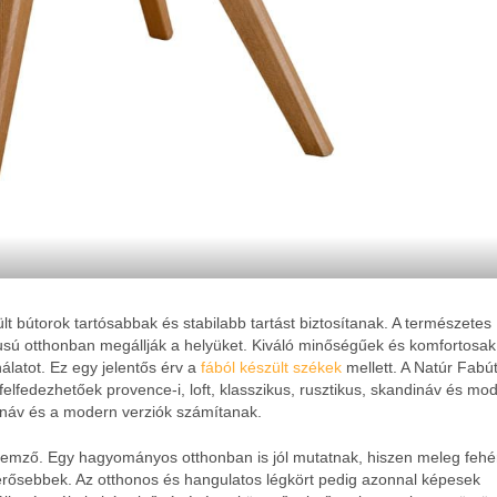
lt bútorok tartósabbak és stabilabb tartást biztosítanak. A természetes
usú otthonban megállják a helyüket. Kiváló minőségűek és komfortosak 
álatot. Ez egy jelentős érv a
fából készült székek
mellett. A Natúr Fabút
elfedezhetőek provence-i, loft, klasszikus, rusztikus, skandináv és mo
ináv és a modern verziók számítanak.
ellemző. Egy hagyományos otthonban is jól mutatnak, hiszen meleg fehé
 erősebbek. Az otthonos és hangulatos légkört pedig azonnal képesek