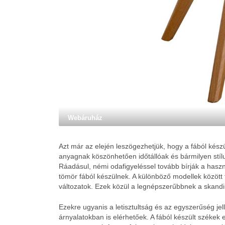
Webáruház
Azt már az elején leszögezhetjük, hogy a fából készü
anyagnak köszönhetően időtállóak és bármilyen stíl
Ráadásul, némi odafigyeléssel tovább bírják a haszn
tömör fából készülnek. A különböző modellek között f
változatok. Ezek közül a legnépszerűbbnek a skand
Ezekre ugyanis a letisztultság és az egyszerűség j
árnyalatokban is elérhetőek. A fából készült székek