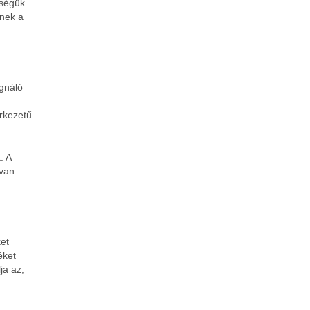
rségük
enek a
egnáló
erkezetű
. A
 van
ket
éket
ja az,