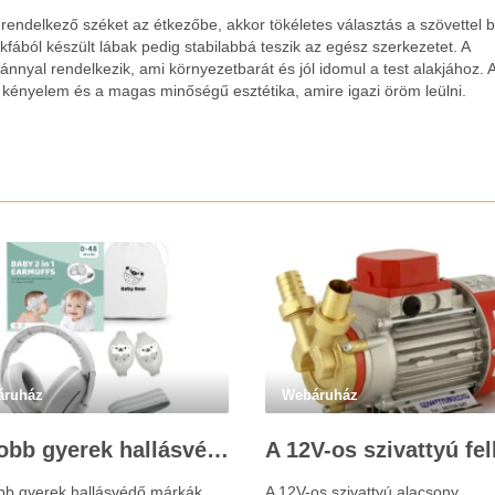
rendelkező széket az étkezőbe, akkor tökéletes választás a szövettel 
kkfából készült lábak pedig stabilabbá teszik az egész szerkezetet. A
nyal rendelkezik, ami környezetbarát és jól idomul a test alakjához. A
 kényelem és a magas minőségű esztétika, amire igazi öröm leülni.
áruház
Webáruház
Legjobb gyerek hallásvédő márkák: mire figyeljenek a szülők választáskor?
obb gyerek hallásvédő márkák
A 12V-os szivattyú alacsony