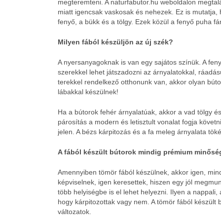
megteremteni. A naturfabutor.hu weboldalon megtal
miatt igencsak vaskosak és nehezek. Ez is mutatja,
fenyő, a bükk és a tölgy. Ezek közül a fenyő puha f
Milyen fából készüljön az új szék?
A nyersanyagoknak is van egy sajátos színük. A fen
szerekkel lehet játszadozni az árnyalatokkal, ráad
terekkel rendelkező otthonunk van, akkor olyan búto
lábakkal készülnek!
Ha a bútorok fehér árnyalatúak, akkor a vad tölgy és 
párosítás a modern és letisztult vonalat fogja köve
jelen. A bézs kárpitozás és a fa meleg árnyalata tö
A fából készült bútorok mindig prémium minős
Amennyiben tömör fából készülnek, akkor igen, minde
képviselnek, igen keresettek, hiszen egy jól megmunk
több helyiségbe is el lehet helyezni. Ilyen a nappal
hogy kárpitozottak vagy nem. A tömör fából készült
változatok.