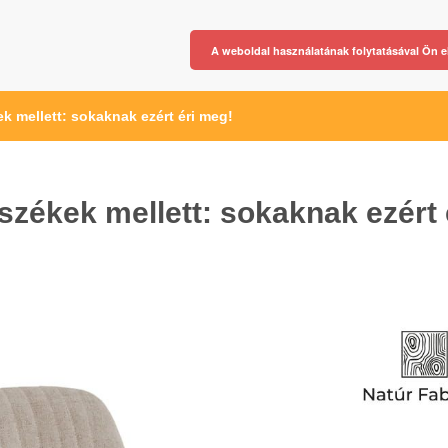
A weboldal használatának folytatásával Ön e
ek mellett: sokaknak ezért éri meg!
 székek mellett: sokaknak ezért 