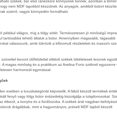
álható székek, bár első ránézésre könnyűnek tűnnek, azonban a tömö
 hogy nem MDF lapokból készülnek. Az anyagok, amikből bútort készít
ának számít, vagyis könnyedén formálható.
yő például világos, míg a tölgy sötét. Természetesen jó minőségű impr
ásul tartósabbá tehető általuk a bútor. Amennyiben magasabb, tágasabb
rokat válasszunk, amik tükrözik a kifinomult részleteket és masszív sz
szövettel bevont ülőfelülettel ellátott székek tökéletesek lesznek együtt
tni. A magas minőség és a praktikum az Avelina Forio széknél egyszerre
kéletesen harmonizál egymással.
égűek
n esetben a luxuskategóriát képviselik. A fából készült termékek érté
ált fenyő vagy tölgy bútor évtizedekig kiszolgálja a tulajdonosokat. Sz
i, az étkező, a konyha és a fürdőszoba. A székek árát nagyban befolyásol
 bútorok drágábbak, mint a hagyományos, préselt MDF lapból készült