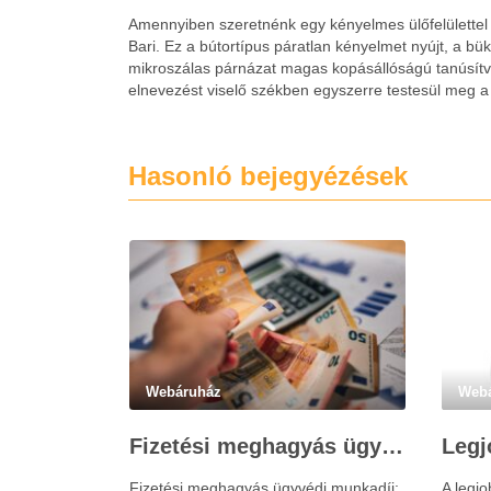
Amennyiben szeretnénk egy kényelmes ülőfelülettel 
Bari. Ez a bútortípus páratlan kényelmet nyújt, a bü
mikroszálas párnázat magas kopásállóságú tanúsítván
elnevezést viselő székben egyszerre testesül meg a
Hasonló bejegyézések
Webáruház
Web
Fizetési meghagyás ügyvédi munkadíja: teljes költségvetési útmutató
Fizetési meghagyás ügyvédi munkadíj:
A legj