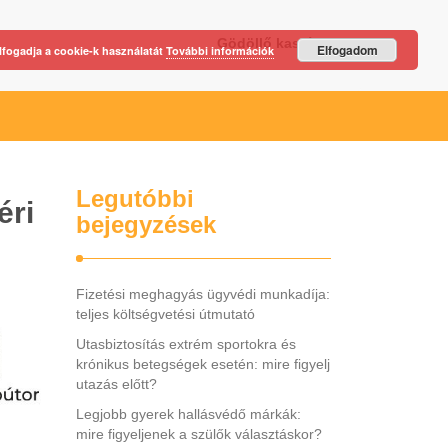
Gödöllő kastély
Elfogadom
lfogadja a cookie-k használatát
További információk
Legutóbbi
éri
bejegyzések
Fizetési meghagyás ügyvédi munkadíja:
teljes költségvetési útmutató
Utasbiztosítás extrém sportokra és
krónikus betegségek esetén: mire figyelj
utazás előtt?
Legjobb gyerek hallásvédő márkák:
mire figyeljenek a szülők választáskor?