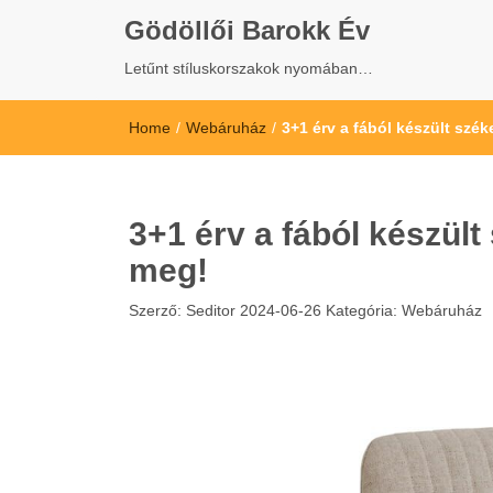
Gödöllői Barokk Év
Letűnt stíluskorszakok nyomában…
Home
/
Webáruház
/
3+1 érv a fából készült szék
3+1 érv a fából készült
meg!
Szerző:
Seditor
2024-06-26
Kategória:
Webáruház