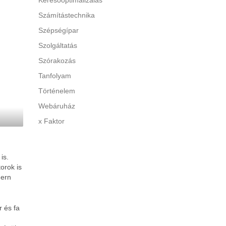
Keresőoptimalizálás
Számítástechnika
Szépségípar
Szolgáltatás
Szórakozás
Tanfolyam
Történelem
Webáruház
x Faktor
is.
orok is
dern
r és fa