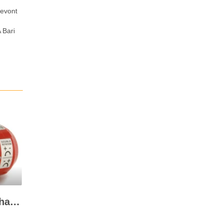
bevont
 Bari
A 12V-os szivattyú felhasználása