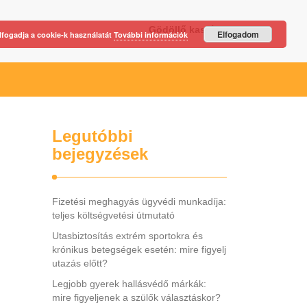
Gödöllő kastély
Elfogadom
lfogadja a cookie-k használatát
További információk
Legutóbbi
bejegyzések
Fizetési meghagyás ügyvédi munkadíja:
teljes költségvetési útmutató
Utasbiztosítás extrém sportokra és
krónikus betegségek esetén: mire figyelj
utazás előtt?
Legjobb gyerek hallásvédő márkák:
mire figyeljenek a szülők választáskor?