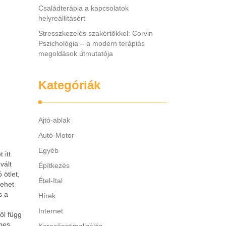
Családterápia a kapcsolatok
helyreállításért
Stresszkezelés szakértőkkel: Corvin
Pszichológia – a modern terápiás
megoldások útmutatója
Kategóriák
Ajtó-ablak
Autó-Motor
Egyéb
 itt
vált
Építkezés
 ötlet,
Étel-Ital
lehet
s a
Hírek
Internet
ől függ
mes