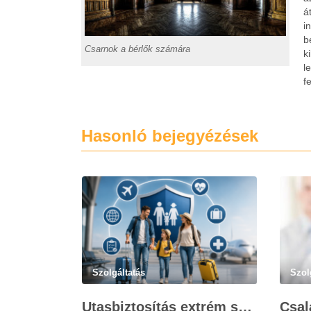
á
i
b
Csarnok a bérlők számára
k
l
f
Hasonló bejegyézések
Szolgáltatás
Szol
Utasbiztosítás extrém sportokra és krónikus betegségek esetén: mire figyelj utazás előtt?