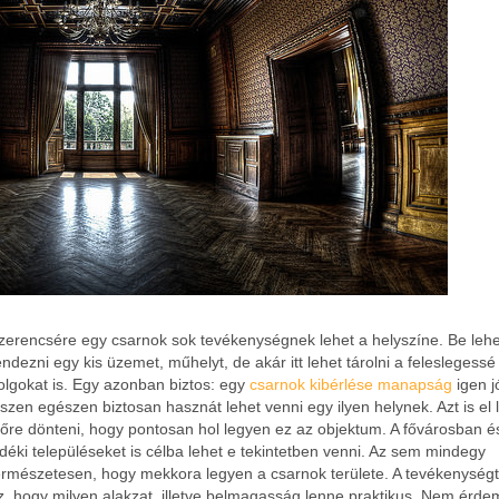
zerencsére egy csarnok sok tevékenységnek lehet a helyszíne. Be lehet
endezni egy kis üzemet, műhelyt, de akár itt lehet tárolni a feleslegessé 
olgokat is. Egy azonban biztos: egy
csarnok kibérlése manapság
igen jó
iszen egészen biztosan hasznát lehet venni egy ilyen helynek. Azt is el 
lőre dönteni, hogy pontosan hol legyen ez az objektum. A fővárosban é
idéki településeket is célba lehet e tekintetben venni. Az sem mindegy
ermészetesen, hogy mekkora legyen a csarnok területe. A tevékenységt
z, hogy milyen alakzat, illetve belmagasság lenne praktikus.
Nem érde