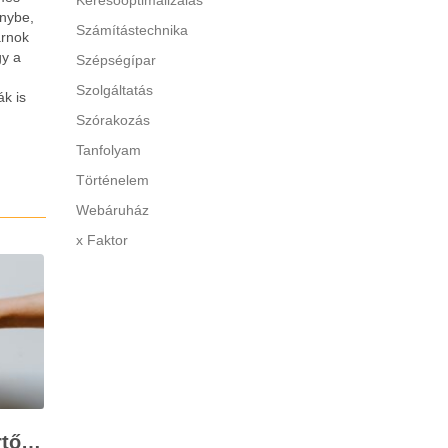
Keresőoptimalizálás
énybe,
Számítástechnika
arnok
gy a
Szépségípar
n
Szolgáltatás
ák is
Szórakozás
Tanfolyam
Történelem
Webáruház
x Faktor
Stresszkezelés szakértőkkel: Corvin Pszichológia – a modern terápiás megoldások útmutatója