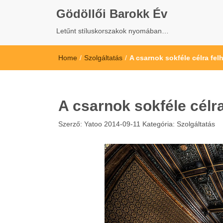
Gödöllői Barokk Év
Letűnt stíluskorszakok nyomában…
Home
/
Szolgáltatás
/
A csarnok sokféle célra fel
A csarnok sokféle célr
Szerző:
Yatoo
2014-09-11
Kategória:
Szolgáltatás