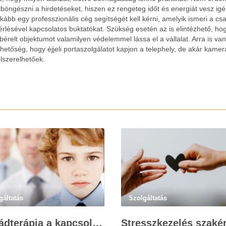
tböngészni a hirdetéseket, hiszen ez rengeteg időt és energiát vesz ig
nkább egy professzionális cég segítségét kell kérni, amelyik ismeri a cs
érlésével kapcsolatos buktatókat. Szükség esetén az is elintézhető, ho
ibérelt objektumot valamilyen védelemmel lássa el a vállalat. Arra is va
ehetőség, hogy éjjeli portaszolgálatot kapjon a telephely, de akár kamer
elszerelhetőek.
gáltatás
Szolgáltatás
Családterápia a kapcsolatok helyreállításért