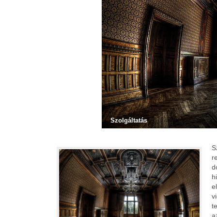
Szolgáltatás
S
r
d
h
e
v
t
a