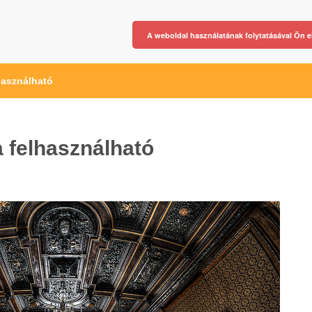
A weboldal használatának folytatásával Ön e
használható
a felhasználható