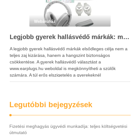
Webáruház
Legjobb gyerek hallásvédő márkák: mire figyeljenek a szülők választáskor?
A legjobb gyerek hallásvédő márkák elsődleges célja nem a
teljes zaj kizárása, hanem a hangszint biztonságos
csökkentése. A gyerek hallásvédő választást a
www.earplugs.hu weboldal is megkönnyítheti a szülők
számára. A túl erős elszigetelés a gyerekeknél
kényelmetlenséget, félelmet vagy dezorientáltságot is
okozhat. A jó hallásvédő egyensúlyt teremt, védi a fület,
miközben …
Legutóbbi bejegyzések
Fizetési meghagyás ügyvédi munkadíja: teljes költségvetési
útmutató