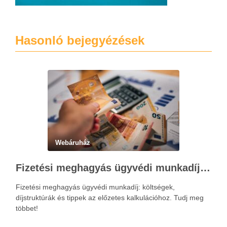
Hasonló bejegyézések
Webáruház
Fizetési meghagyás ügyvédi munkadíja: teljes költségvetési útmutató
Fizetési meghagyás ügyvédi munkadíj: költségek,
díjstruktúrák és tippek az előzetes kalkulációhoz. Tudj meg
többet!