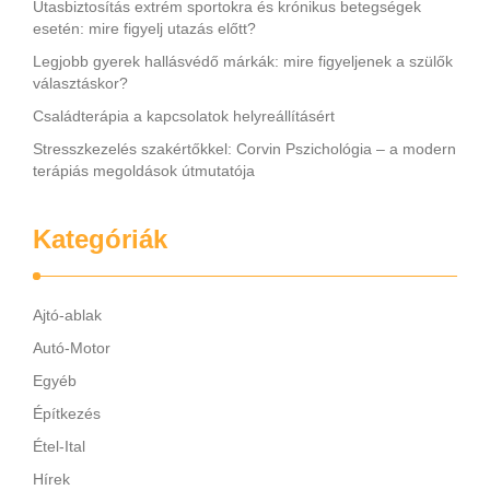
Utasbiztosítás extrém sportokra és krónikus betegségek
esetén: mire figyelj utazás előtt?
Legjobb gyerek hallásvédő márkák: mire figyeljenek a szülők
választáskor?
Családterápia a kapcsolatok helyreállításért
Stresszkezelés szakértőkkel: Corvin Pszichológia – a modern
terápiás megoldások útmutatója
Kategóriák
Ajtó-ablak
Autó-Motor
Egyéb
Építkezés
Étel-Ital
Hírek