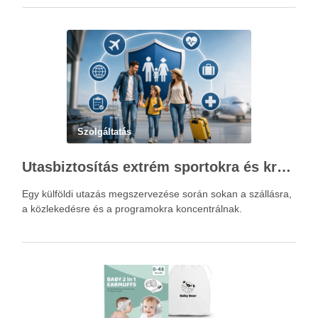
Szolgáltatás
Utasbiztosítás extrém sportokra és krónikus betegségek esetén: mire figyelj utazás előtt?
Egy külföldi utazás megszervezése során sokan a szállásra,
a közlekedésre és a programokra koncentrálnak.