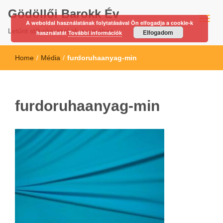
Gödöllői Barokk Év
A weboldal használatának folytatásával Ön elfogadja a cookie-k
Letűnt stíluskorszakok nyomában…
Elfogadom
használatát
További információk
Home
/
Média
/
furdoruhaanyag-min
furdoruhaanyag-min