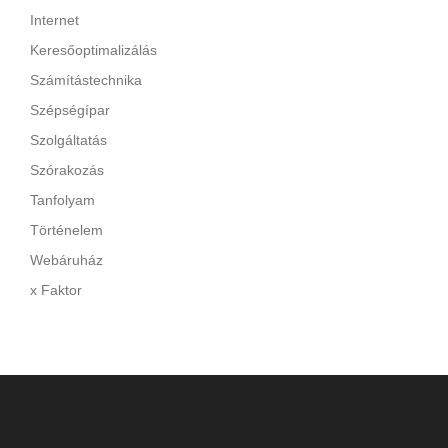
Internet
Keresőoptimalizálás
Számítástechnika
Szépségípar
Szolgáltatás
Szórakozás
Tanfolyam
Történelem
Webáruház
x Faktor