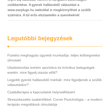
csökkentése. A gyerek hallásvédő választást a
www.earplugs.hu weboldal is megkönnyítheti a szülők
számára. A túl erős elszigetelés a gyerekeknél
kényelmetlenséget, félelmet vagy dezorientáltságot is
okozhat. A jó hallásvédő egyensúlyt teremt, védi a fület,
miközben …
Legutóbbi bejegyzések
Fizetési meghagyás ügyvédi munkadíja: teljes költségvetési
útmutató
Utasbiztosítás extrém sportokra és krónikus betegségek
esetén: mire figyelj utazás előtt?
Legjobb gyerek hallásvédő márkák: mire figyeljenek a szülők
választáskor?
Családterápia a kapcsolatok helyreállításért
Stresszkezelés szakértőkkel: Corvin Pszichológia – a modern
terápiás megoldások útmutatója