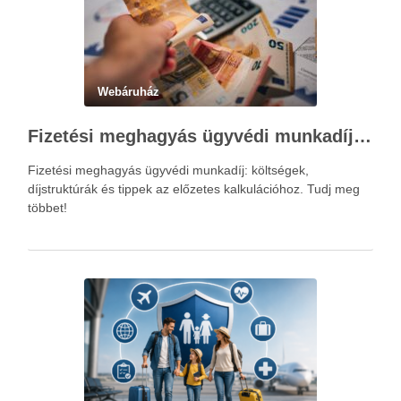
Webáruház
Fizetési meghagyás ügyvédi munkadíja: teljes költségvetési útmutató
Fizetési meghagyás ügyvédi munkadíj: költségek,
díjstruktúrák és tippek az előzetes kalkulációhoz. Tudj meg
többet!