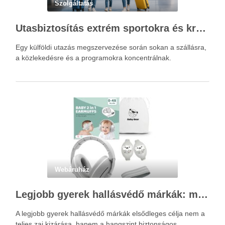
Szolgáltatás
Utasbiztosítás extrém sportokra és krónikus betegségek esetén: mire figyelj utazás előtt?
Egy külföldi utazás megszervezése során sokan a szállásra,
a közlekedésre és a programokra koncentrálnak.
Webáruház
Legjobb gyerek hallásvédő márkák: mire figyeljenek a szülők választáskor?
A legjobb gyerek hallásvédő márkák elsődleges célja nem a
teljes zaj kizárása, hanem a hangszint biztonságos