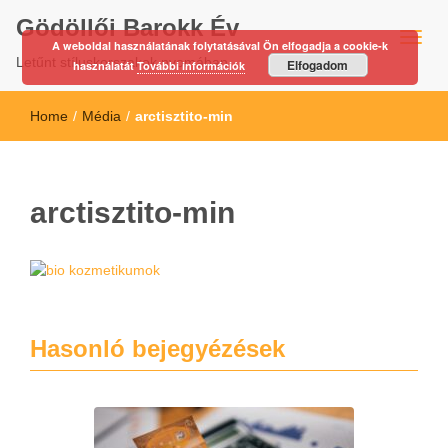
Gödöllői Barokk Év
A weboldal használatának folytatásával Ön elfogadja a cookie-k
Letűnt stíluskorszakok nyomában…
Elfogadom
használatát
További információk
Home
/
Média
/
arctisztito-min
arctisztito-min
Hasonló bejegyézések