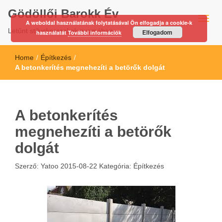
Gödöllői Barokk Év
A weboldal használatának folytatásával Ön elfogadja a cookie-k
Letűnt stíluskorszakok nyomában…
Elfogadom
használatát
További információk
Home
/
Építkezés
/
A betonkerítés megnehezíti a betörők dolgát
A betonkerítés
megnehezíti a betörők
dolgát
Szerző:
Yatoo
2015-08-22
Kategória:
Építkezés