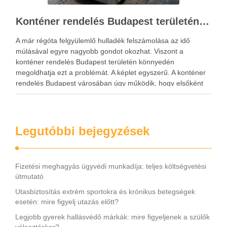
Konténer rendelés Budapest területén és környékén
A már régóta felgyülemlő hulladék felszámolása az idő
múlásával egyre nagyobb gondot okozhat. Viszont a
konténer rendelés Budapest területén könnyedén
megoldhatja ezt a problémát. A képlet egyszerű. A konténer
rendelés Budapest városában úgy működik, hogy elsőként
fel kell keresni a szemétszállítással foglalkozó vállalatot,
aminek az elérhetőségi fel vannak tüntetve a …
Legutóbbi bejegyzések
Fizetési meghagyás ügyvédi munkadíja: teljes költségvetési
útmutató
Utasbiztosítás extrém sportokra és krónikus betegségek
esetén: mire figyelj utazás előtt?
Legjobb gyerek hallásvédő márkák: mire figyeljenek a szülők