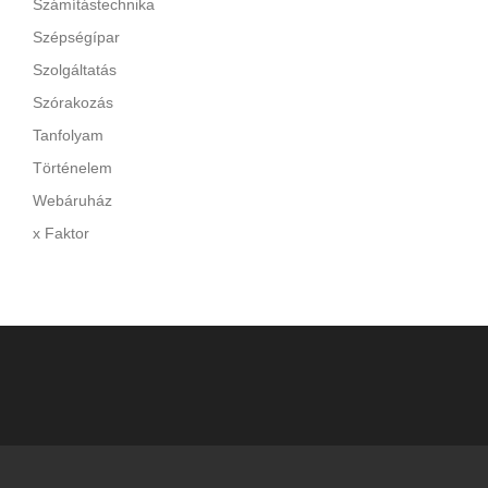
Számítástechnika
Szépségípar
Szolgáltatás
Szórakozás
Tanfolyam
Történelem
Webáruház
x Faktor