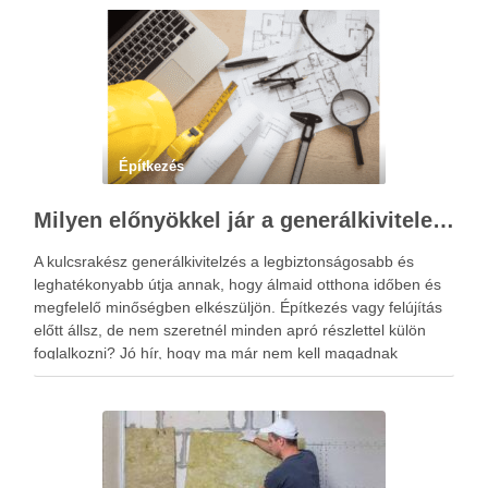
Építkezés
Milyen előnyökkel jár a generálkivitelezés kulcsrakész megoldásokkal?
A kulcsrakész generálkivitelzés a legbiztonságosabb és
leghatékonyabb útja annak, hogy álmaid otthona időben és
megfelelő minőségben elkészüljön. Építkezés vagy felújítás
előtt állsz, de nem szeretnél minden apró részlettel külön
foglalkozni? Jó hír, hogy ma már nem kell magadnak
intézned mindent, a kőművestől kezdve, a villanyszerelőn át
a burkolóig. A generálkivitelezés …