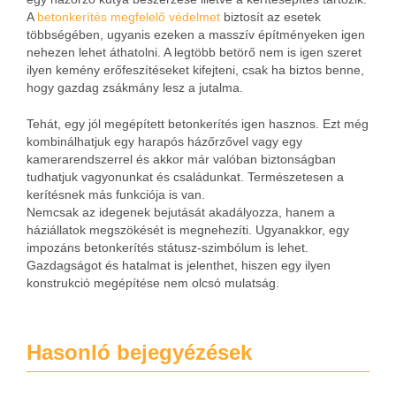
A
betonkerítés megfelelő védelmet
biztosít az esetek
többségében, ugyanis ezeken a masszív építményeken igen
nehezen lehet áthatolni. A legtöbb betörő nem is igen szeret
ilyen kemény erőfeszítéseket kifejteni, csak ha biztos benne,
hogy gazdag zsákmány lesz a jutalma.
Tehát, egy jól megépített betonkerítés igen hasznos. Ezt még
kombinálhatjuk egy harapós házőrzővel vagy egy
kamerarendszerrel és akkor már valóban biztonságban
tudhatjuk vagyonunkat és családunkat. Természetesen a
kerítésnek más funkciója is van.
Nemcsak az idegenek bejutását akadályozza, hanem a
háziállatok megszökését is megnehezíti. Ugyanakkor, egy
impozáns betonkerítés státusz-szimbólum is lehet.
Gazdagságot és hatalmat is jelenthet, hiszen egy ilyen
konstrukció megépítése nem olcsó mulatság.
Hasonló bejegyézések