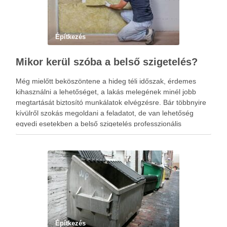
Építkezés
Mikor kerül szóba a belső szigetelés?
Még mielőtt beköszöntene a hideg téli időszak, érdemes
kihasználni a lehetőséget, a lakás melegének minél jobb
megtartását biztosító munkálatok elvégzésre. Bár többnyire
kívülről szokás megoldani a feladatot, de van lehetőség
egyedi esetekben a belső szigetelés professzionális
kivitelezésére. Mikor kerülhet ez szóba? Többnyire olyankor,
amikor nincs mód az ingatlan homlokzatát megváltoztatni.
Építkezés