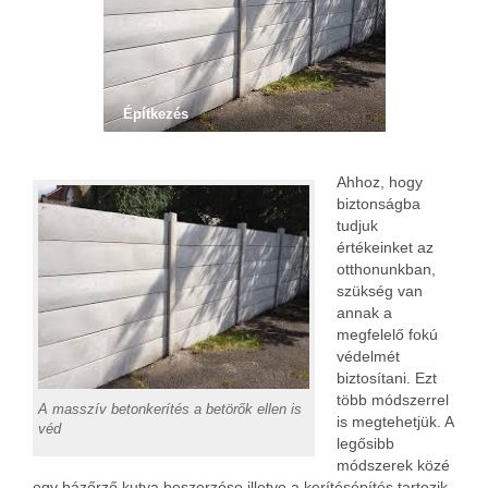
Építkezés
Ahhoz, hogy
biztonságba
tudjuk
értékeinket az
otthonunkban,
szükség van
annak a
megfelelő fokú
védelmét
biztosítani. Ezt
több módszerrel
A masszív betonkerítés a betörők ellen is
is megtehetjük. A
véd
legősibb
módszerek közé
egy házőrző kutya beszerzése illetve a kerítésépítés tartozik.