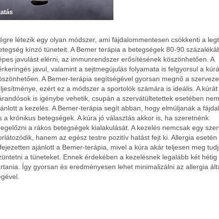
tatás
égre létezik egy olyan módszer, ami fájdalommentesen csökkenti a leg
etegség kínzó tüneteit. A Bemer terápia a betegségek 80-90 százalék
épes javulást elérni, az immunrendszer erősítésének köszönhetően. A
érkeringés javul, valamint a sejtmegújulás folyamata is felgyorsul a kúr
öszönhetően. A Bemer-terápia segítségével gyorsan megnő a szerveze
eljesítménye, ezért ez a módszer a sportolók számára is ideális. A kúrát
árandósok is igénybe vehetik, csupán a szervátültetettek esetében ne
jánlott a kezelés.
A Bemer-terápia segít abban, hogy elmúljanak a fájd
s a krónikus betegségek. A kúra jó választás akkor is, ha szeretnénk
egelőzni a rákos betegségek kialakulását. A kezelés nemcsak egy szer
orlátozódik, hanem az egész testre pozitív hatást fejt ki. Allergia esetén
ifejezetten ajánlott a Bemer-terápia, mivel a kúra akár teljesen meg tud
züntetni a tüneteket. Ennek érdekében a kezelésnek legalább két hétig 
artania. Így gyorsan és eredményesen lehet minimalizálni az allergia ált
égével.