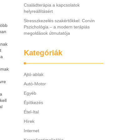
Családterápia a kapcsolatok
helyreállításért
Stresszkezelés szakértőkkel: Corvin
több
Pszichológia – a modern terápiás
ában
megoldások útmutatója
ának
t
Kategóriák
 a
m
almak
Ajtó-ablak
vre
Autó-Motor
Egyéb
ja
kell
Építkezés
al
Étel-Ital
Hírek
Internet