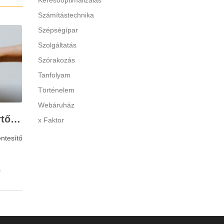
Keresőoptimalizálás
Számítástechnika
Szépségípar
Szolgáltatás
Szórakozás
Tanfolyam
Történelem
Webáruház
Stresszkezelés szakértőkkel: Corvin Pszichológia – a modern terápiás megoldások útmutatója
x Faktor
ntesítő
s