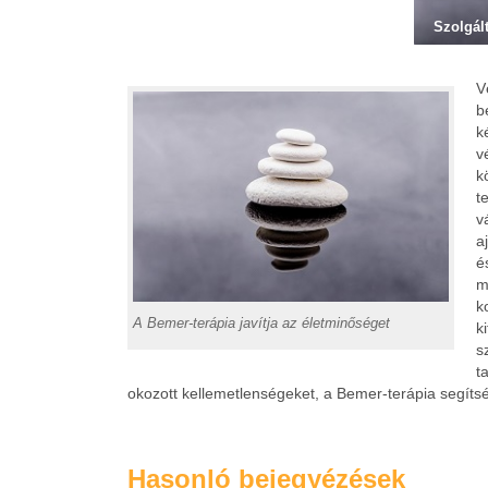
Szolgál
V
b
k
v
k
t
v
a
é
m
k
A Bemer-terápia javítja az életminőséget
k
s
t
okozott kellemetlenségeket, a Bemer-terápia segíts
Hasonló bejegyézések