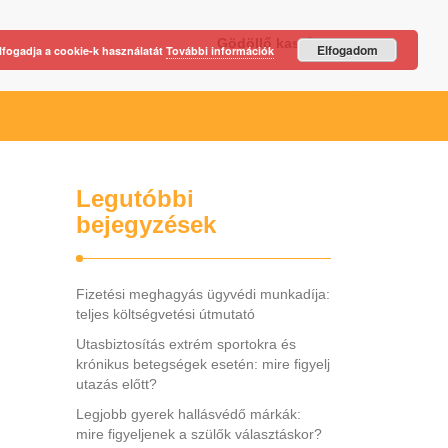
Gödöllő kastély
Elfogadom
lfogadja a cookie-k használatát
További információk
Legutóbbi
bejegyzések
Fizetési meghagyás ügyvédi munkadíja:
teljes költségvetési útmutató
Utasbiztosítás extrém sportokra és
krónikus betegségek esetén: mire figyelj
utazás előtt?
Legjobb gyerek hallásvédő márkák:
mire figyeljenek a szülők választáskor?