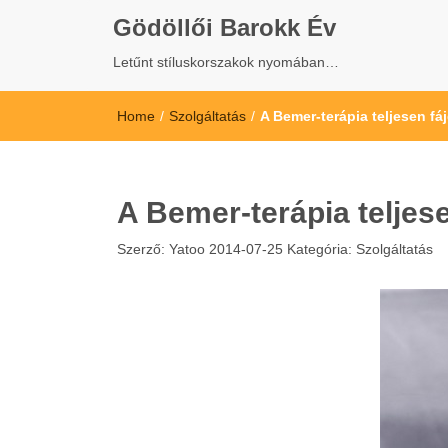
Gödöllői Barokk Év
Letűnt stíluskorszakok nyomában…
Home
/
Szolgáltatás
/
A Bemer-terápia teljesen f
A Bemer-terápia telje
Szerző:
Yatoo
2014-07-25
Kategória:
Szolgáltatás