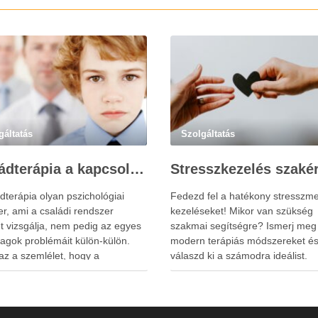
gáltatás
Szolgáltatás
Családterápia a kapcsolatok helyreállításért
dterápia olyan pszichológiai
Fedezd fel a hatékony stresszme
r, ami a családi rendszer
kezeléseket! Mikor van szükség
t vizsgálja, nem pedig az egyes
szakmai segítségre? Ismerj meg
tagok problémáit külön-külön.
modern terápiás módszereket é
az a szemlélet, hogy a
válaszd ki a számodra ideálist.
tagok viselkedése és érzelmi
ta szorosan összefügg
sal, így a nehézségek gyakran
solati mintázatokban