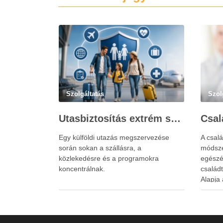
Szolgáltatás
Szol
Utasbiztosítás extrém sportokra és krónikus betegségek esetén: mire figyelj utazás előtt?
Egy külföldi utazás megszervezése
A csalá
során sokan a szállásra, a
módsze
közlekedésre és a programokra
egészé
koncentrálnak.
család
Alapja 
család
állapo
egymás
a kapc